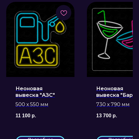
Неоновая
Неоновая
вывеска "АЗС"
вывеска "Барн
коктейли"
500 х 550 мм
730 х 790 мм
11 100
р.
13 700
р.