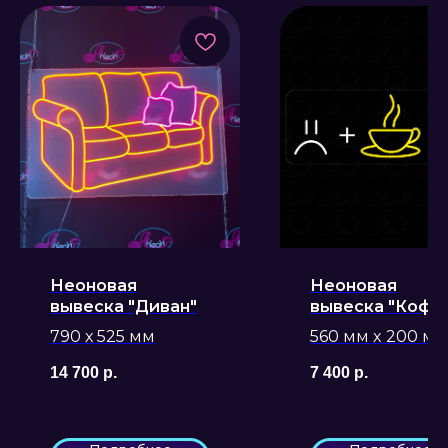
Неоновая
Неоновая
вывеска "Диван"
вывеска "Кофе
смайлики"
790 х 525 мм
560 мм x 200 мм
14 700
р.
7 400
р.