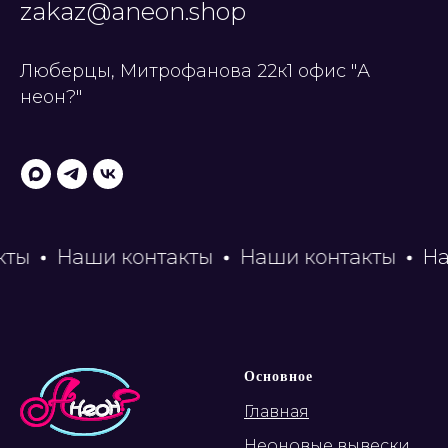
zakaz@aneon.shop
Люберцы, Митрофанова 22к1 офис "А
неон?"
ы
Наши контакты
Наши контакты
Наши
Основное
Главная
Неоновые вывески