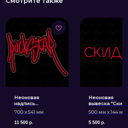
Смотрите также
Неоновая
Неоновая
надпись
вывеска "Скид
"RockStar"
700 х 541 мм
500 мм х 144 мм
11 500
р.
5 500
р.