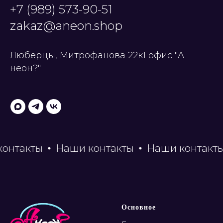
+7 (989) 573-90-51
zakaz@aneon.shop
Люберцы, Митрофанова 22к1 офис "А
неон?"
Наши контакты
Наши контакты
Наши 
Основное